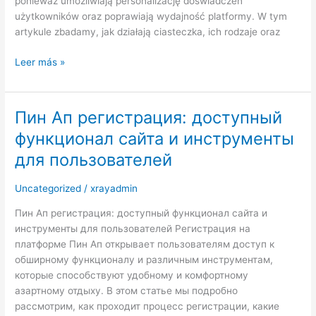
ponieważ umożliwiają personalizację doświadczeń
użytkowników oraz poprawiają wydajność platformy. W tym
artykule zbadamy, jak działają ciasteczka, ich rodzaje oraz
Leer más »
Пин Ап регистрация: доступный
Пин
Ап
функционал сайта и инструменты
регистрация:
для пользователей
доступный
функционал
Uncategorized
/
xrayadmin
сайта
и
Пин Ап регистрация: доступный функционал сайта и
инструменты
инструменты для пользователей Регистрация на
для
платформе Пин Ап открывает пользователям доступ к
пользователей
обширному функционалу и различным инструментам,
которые способствуют удобному и комфортному
азартному отдыху. В этом статье мы подробно
рассмотрим, как проходит процесс регистрации, какие