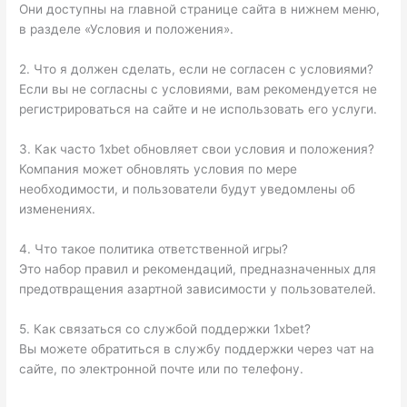
Они доступны на главной странице сайта в нижнем меню,
в разделе «Условия и положения».
2. Что я должен сделать, если не согласен с условиями?
Если вы не согласны с условиями, вам рекомендуется не
регистрироваться на сайте и не использовать его услуги.
3. Как часто 1xbet обновляет свои условия и положения?
Компания может обновлять условия по мере
необходимости, и пользователи будут уведомлены об
изменениях.
4. Что такое политика ответственной игры?
Это набор правил и рекомендаций, предназначенных для
предотвращения азартной зависимости у пользователей.
5. Как связаться со службой поддержки 1xbet?
Вы можете обратиться в службу поддержки через чат на
сайте, по электронной почте или по телефону.