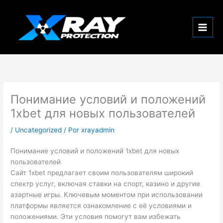
Ir
al
contenido
Понимание условий и положений
1xbet для новых пользователей
/
Uncategorized
/ Por
xrayadmin
Понимание условий и положений 1xbet для новых
пользователей
Сайт 1xbet предлагает своим пользователям широкий
спектр услуг, включая ставки на спорт, казино и другие
азартные игры. Ключевым моментом при использовании
платформы является ознакомление с её условиями и
положениями. Эти условия помогут вам избежать