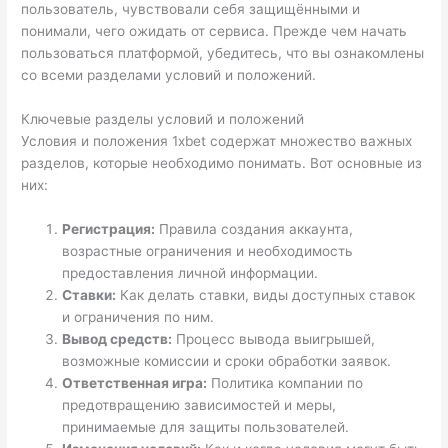
пользователь, чувствовали себя защищёнными и
понимали, чего ожидать от сервиса. Прежде чем начать
пользоваться платформой, убедитесь, что вы ознакомлены
со всеми разделами условий и положений.
Ключевые разделы условий и положений
Условия и положения 1xbet содержат множество важных
разделов, которые необходимо понимать. Вот основные из
них:
Регистрация:
Правила создания аккаунта,
возрастные ограничения и необходимость
предоставления личной информации.
Ставки:
Как делать ставки, виды доступных ставок
и ограничения по ним.
Вывод средств:
Процесс вывода выигрышей,
возможные комиссии и сроки обработки заявок.
Ответственная игра:
Политика компании по
предотвращению зависимостей и меры,
принимаемые для защиты пользователей.