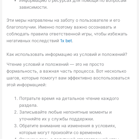
Информацию о ресурсах для помощи по вопросам
зависимости.
Эти меры направлены на заботу о пользователе и его
благополучии. Именно поэтому важно осознавать и
соблюдать правила ответственной игры, чтобы избежать
негативных последствий
1x bet
.
Как использовать информацию из условий и положений?
Чтение условий и положений — это не просто
формальность, а важная часть процесса. Вот несколько
шагов, которые помогут вам эффективно воспользоваться
этой информацией:
Потратьте время на детальное чтение каждого
раздела.
Записывайте любые непонятные моменты и
уточняйте их у службы поддержки.
Обратите внимание на изменения в условиях,
которые могут произойти со временем.