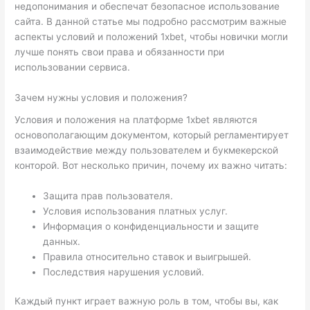
недопонимания и обеспечат безопасное использование
сайта. В данной статье мы подробно рассмотрим важные
аспекты условий и положений 1xbet, чтобы новички могли
лучше понять свои права и обязанности при
использовании сервиса.
Зачем нужны условия и положения?
Условия и положения на платформе 1xbet являются
основополагающим документом, который регламентирует
взаимодействие между пользователем и букмекерской
конторой. Вот несколько причин, почему их важно читать:
Защита прав пользователя.
Условия использования платных услуг.
Информация о конфиденциальности и защите
данных.
Правила относительно ставок и выигрышей.
Последствия нарушения условий.
Каждый пункт играет важную роль в том, чтобы вы, как