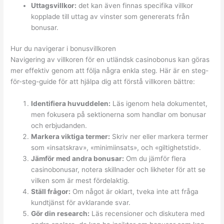
Uttagsvillkor:
det kan även finnas specifika villkor
kopplade till uttag av vinster som genererats från
bonusar.
Hur du navigerar i bonusvillkoren
Navigering av villkoren för en utländsk casinobonus kan göras
mer effektiv genom att följa några enkla steg. Här är en steg-
för-steg-guide för att hjälpa dig att förstå villkoren bättre:
Identifiera huvuddelen:
Läs igenom hela dokumentet,
men fokusera på sektionerna som handlar om bonusar
och erbjudanden.
Markera viktiga termer:
Skriv ner eller markera termer
som «insatskrav», «minimiinsats», och «giltighetstid».
Jämför med andra bonusar:
Om du jämför flera
casinobonusar, notera skillnader och likheter för att se
vilken som är mest fördelaktig.
Ställ frågor:
Om något är oklart, tveka inte att fråga
kundtjänst för avklarande svar.
Gör din research:
Läs recensioner och diskutera med