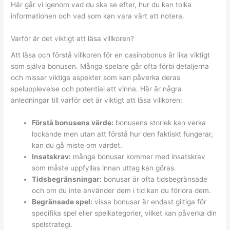
Här går vi igenom vad du ska se efter, hur du kan tolka
informationen och vad som kan vara värt att notera.
Varför är det viktigt att läsa villkoren?
Att läsa och förstå villkoren för en casinobonus är lika viktigt
som själva bonusen. Många spelare går ofta förbi detaljerna
och missar viktiga aspekter som kan påverka deras
spelupplevelse och potential att vinna. Här är några
anledningar till varför det är viktigt att läsa villkoren:
Förstå bonusens värde:
bonusens storlek kan verka
lockande men utan att förstå hur den faktiskt fungerar,
kan du gå miste om värdet.
Insatskrav:
många bonusar kommer med insatskrav
som måste uppfyllas innan uttag kan göras.
Tidsbegränsningar:
bonusar är ofta tidsbegränsade
och om du inte använder dem i tid kan du förlora dem.
Begränsade spel:
vissa bonusar är endast giltiga för
specifika spel eller spelkategorier, vilket kan påverka din
spelstrategi.