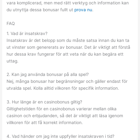
vara komplicerad, men med rätt verktyg och information kan
du utnyttja dessa bonusar fullt ut
prova nu
.
FAQ
1. Vad är insatskrav?
Insatskrav är det belopp som du måste satsa innan du kan ta
ut vinster som genererats av bonusar. Det är viktigt att förstå
hur dessa krav fungerar för att veta när du kan begära ett
uttag.
2. Kan jag använda bonusar på alla spel?
Nej, många bonusar har begränsningar och gäller endast för
utvalda spel. Kolla alltid vilkoren för specifik information.
3. Hur länge är en casinobonus giltig?
Giltighetstiden för en casinobonus varierar mellan olika
casinon och erbjudanden, så det är viktigt att läsa igenom
villkoren för att få korrekt information.
4. Vad händer om jag inte uppfyller insatskraven i tid?