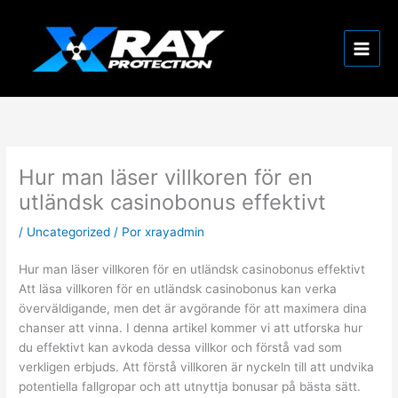
Ir
al
contenido
Hur man läser villkoren för en
utländsk casinobonus effektivt
/
Uncategorized
/ Por
xrayadmin
Hur man läser villkoren för en utländsk casinobonus effektivt
Att läsa villkoren för en utländsk casinobonus kan verka
överväldigande, men det är avgörande för att maximera dina
chanser att vinna. I denna artikel kommer vi att utforska hur
du effektivt kan avkoda dessa villkor och förstå vad som
verkligen erbjuds. Att förstå villkoren är nyckeln till att undvika
potentiella fallgropar och att utnyttja bonusar på bästa sätt.